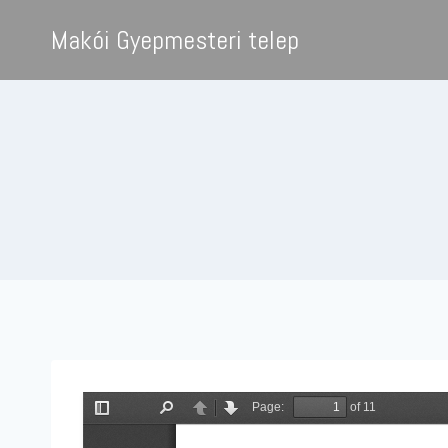
Skip
Makói Gyepmesteri telep
to
content