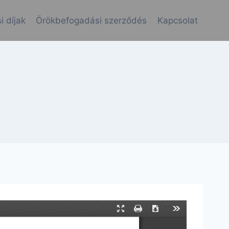
i díjak
Örökbefogadási szerződés
Kapcsolat